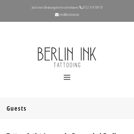
Jetzt einen Beratungstermin vereinbaren:
‪0152 314 184 18‬
info@berlinink.de
Guests