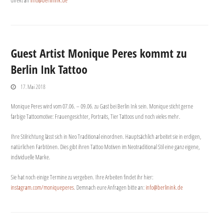
Guest Artist Monique Peres kommt zu
Berlin Ink Tattoo
17. Mai 2018
Monique Peres wird vom 07.06. – 09.06. zu Gast bei Berlin Ink sein. Monique sticht gerne
farbige Tattoomotive: Frauengesichter, Portraits, Tier Tattoos und noch vieles mehr.
Ihre Stilrichtung lässt sich in Neo Traditional einordnen. Hauptsächlich arbeitet sie in erdigen,
natürlichen Farbtönen. Dies gibt ihren Tattoo Motiven im Neotraditional Stil eine ganz eigene,
individuelle Marke.
Sie hat noch einige Termine zu vergeben. Ihre Arbeiten findet ihr hier:
instagram.com/moniqueperes
. Demnach eure Anfragen bitte an:
info@berlinink.de