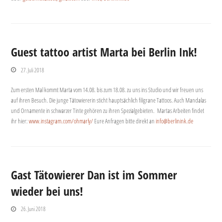
Guest tattoo artist Marta bei Berlin Ink!
27. Juli 2018
Zum ersten Mal kommt Marta vom 14.08. bis zum 18.08. zu uns ins Studio und wir freuen uns
auf ihren Besuch. Die junge Tätowiererin sticht hauptsächlich filigrane Tattoos. Auch Mandalas
und Ornamente in schwarzer Tinte gehören zu ihren Spezialgebieten. Martas Arbeiten findet
ihr hier:
www.instagram.com/ohmarly/
Eure Anfragen bitte direkt an
info@berlinink.de
Gast Tätowierer Dan ist im Sommer
wieder bei uns!
26. Juni 2018