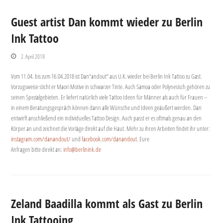
Guest artist Dan kommt wieder zu Berlin
Ink Tattoo
2. April 2018
Vom 11.04. bis zum 16.04.2018 ist Dan“andout“ aus U.K. wieder bei Berlin Ink Tattoo zu Gast.
Vorzugsweise sticht er Maori Motive in schwarzer Tinte. Auch Samoa oder Polynesisch gehören zu
seinen Spezialgebieten. Er liefert natürlich viele Tattoo Ideen für Männer als auch für Frauen –
in einem Beratungsgespräch können dann alle Wünsche und Ideen geäußert werden. Dan
entwirft anschließend ein individuelles Tattoo Design. Auch passt er es oftmals genau an den
Körper an und zeichnet die Vorlage direkt auf die Haut. Mehr zu ihren Arbeiten findet ihr unter:
instagram.com/danandout/
und
facebook.com/danandout
. Eure
Anfragen bitte direkt an:
info@berlinink.de
Zeland Baadilla kommt als Gast zu Berlin
Ink Tattooing