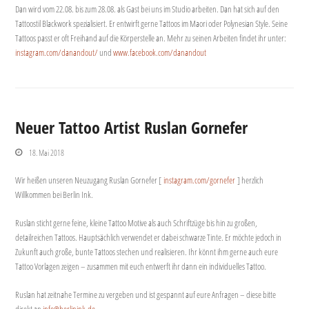
Dan wird vom 22.08. bis zum 28.08. als Gast bei uns im Studio arbeiten. Dan hat sich auf den
Tattoostil Blackwork spezialisiert. Er entwirft gerne Tattoos im Maori oder Polynesian Style. Seine
Tattoos passt er oft Freihand auf die Körperstelle an. Mehr zu seinen Arbeiten findet ihr unter:
instagram.com/danandout/
und
www.facebook.com/danandout
Neuer Tattoo Artist Ruslan Gornefer
18. Mai 2018
Wir heißen unseren Neuzugang Ruslan Gornefer [
instagram.com/gornefer
] herzlich
Willkommen bei Berlin Ink.
Ruslan sticht gerne feine, kleine Tattoo Motive als auch Schriftzüge bis hin zu großen,
detailreichen Tattoos. Hauptsächlich verwendet er dabei schwarze Tinte. Er möchte jedoch in
Zukunft auch große, bunte Tattoos stechen und realisieren. Ihr könnt ihm gerne auch eure
Tattoo Vorlagen zeigen – zusammen mit euch entwerft ihr dann ein individuelles Tattoo.
Ruslan hat zeitnahe Termine zu vergeben und ist gespannt auf eure Anfragen – diese bitte
direkt an
info@berlinink.de