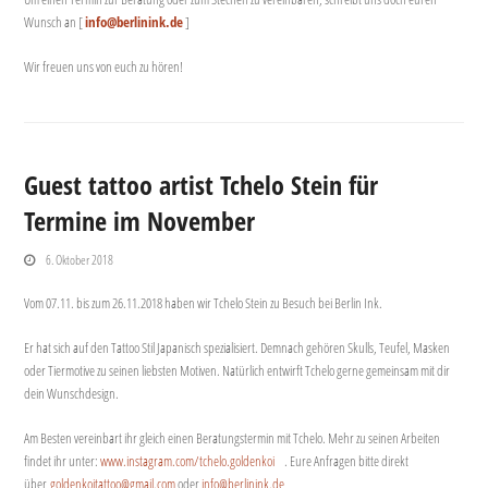
Wunsch an [
info@berlinink.de
]
Wir freuen uns von euch zu hören!
Guest tattoo artist Tchelo Stein für
Termine im November
6. Oktober 2018
Vom 07.11. bis zum 26.11.2018 haben wir Tchelo Stein zu Besuch bei Berlin Ink.
Er hat sich auf den Tattoo Stil Japanisch spezialisiert. Demnach gehören Skulls, Teufel, Masken
oder Tiermotive zu seinen liebsten Motiven. Natürlich entwirft Tchelo gerne gemeinsam mit dir
dein Wunschdesign.
Am Besten vereinbart ihr gleich einen Beratungstermin mit Tchelo. Mehr zu seinen Arbeiten
findet ihr unter:
www.instagram.com/tchelo.goldenkoi
. Eure Anfragen bitte direkt
über
goldenkoitattoo@gmail.com
oder
info@berlinink.de