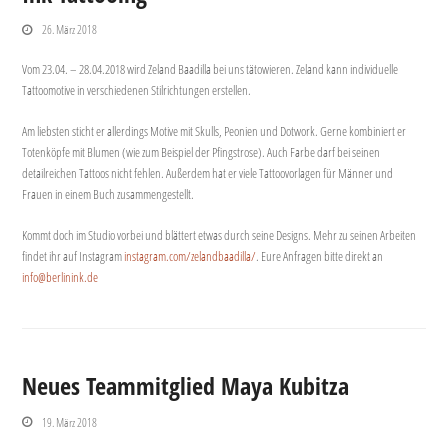
26. März 2018
Vom 23.04. – 28.04.2018 wird Zeland Baadilla bei uns tätowieren. Zeland kann individuelle
Tattoomotive in verschiedenen Stilrichtungen erstellen.
Am liebsten sticht er allerdings Motive mit Skulls, Peonien und Dotwork. Gerne kombiniert er
Totenköpfe mit Blumen (wie zum Beispiel der Pfingstrose). Auch Farbe darf bei seinen
detailreichen Tattoos nicht fehlen. Außerdem hat er viele Tattoovorlagen für Männer und
Frauen in einem Buch zusammengestellt.
Kommt doch im Studio vorbei und blättert etwas durch seine Designs. Mehr zu seinen Arbeiten
findet ihr auf Instagram
instagram.com/zelandbaadilla/
. Eure Anfragen bitte direkt an
info@berlinink.de
Neues Teammitglied Maya Kubitza
19. März 2018