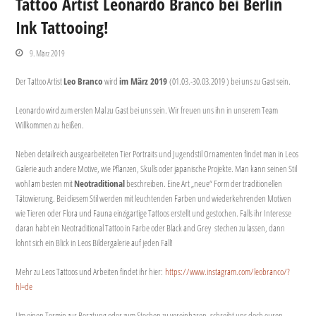
Tattoo Artist Leonardo Branco bei Berlin
Ink Tattooing!
9. März 2019
Der Tattoo Artist
Leo Branco
wird
im März 2019
(01.03.-30.03.2019 ) bei uns zu Gast sein.
Leonardo wird zum ersten Mal zu Gast bei uns sein. Wir freuen uns ihn in unserem Team
Willkommen zu heißen.
Neben detailreich ausgearbeiteten Tier Portraits und Jugendstil Ornamenten findet man in Leos
Galerie auch andere Motive, wie Pflanzen, Skulls oder japanische Projekte. Man kann seinen Stil
wohl am besten mit
Neotraditional
beschreiben. Eine Art „neue“ Form der traditionellen
Tätowierung. Bei diesem Stil werden mit leuchtenden Farben und wiederkehrenden Motiven
wie Tieren oder Flora und Fauna einzigartige Tattoos erstellt und gestochen. Falls ihr Interesse
daran habt ein Neotraditional Tattoo in Farbe oder Black and Grey stechen zu lassen, dann
lohnt sich ein Blick in Leos Bildergalerie auf jeden Fall!
Mehr zu Leos Tattoos und Arbeiten findet ihr hier:
https://www.instagram.com/leobranco/?
hl=de
Um einen Termin zur Beratung oder zum Stechen zu vereinbaren, schreibt uns doch euren