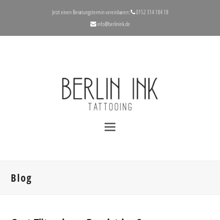
Jetzt einen Beratungstermin vereinbaren:
‪0152 314 184 18‬
info@berlinink.de
Blog