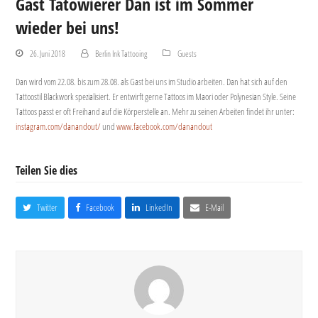
Gast Tätowierer Dan ist im Sommer
wieder bei uns!
26. Juni 2018
Berlin Ink Tattooing
Guests
Dan wird vom 22.08. bis zum 28.08. als Gast bei uns im Studio arbeiten. Dan hat sich auf den
Tattoostil Blackwork spezialisiert. Er entwirft gerne Tattoos im Maori oder Polynesian Style. Seine
Tattoos passt er oft Freihand auf die Körperstelle an. Mehr zu seinen Arbeiten findet ihr unter:
instagram.com/danandout/
und
www.facebook.com/danandout
Teilen Sie dies
Twitter
Facebook
LinkedIn
E-Mail