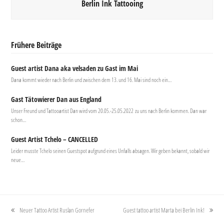
Berlin Ink Tattooing
Frühere Beiträge
Guest artist Dana aka velsaden zu Gast im Mai
Dana kommt wieder nach Berlin und zwischen dem 13. und 16. Mai sind noch ein…
Gast Tätowierer Dan aus England
Unser Freund und Tattooartist Dan wird vom 20.05.-25.05.2022 zu uns nach Berlin kommen. Dan war
schon…
Guest Artist Tchelo – CANCELLED
Leider musste Tchelo seinen Guestspot aufgrund eines Unfalls absagen. Wir geben bekannt, sobald wir
neue…
Neuer Tattoo Artist Ruslan Gornefer
Guest tattoo artist Marta bei Berlin Ink!
vorheriger
Nächster