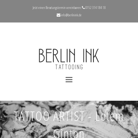
Jetzt einen Beratungstermin vereinbaren:
‪0152 314 184 18‬
info@berlinink.de
TATTOO ARTIST - Lotem
Ginton