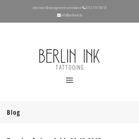
Jetzt einen Beratungstermin vereinbaren:
‪0152 314 184 18‬
info@berlinink.de
Blog