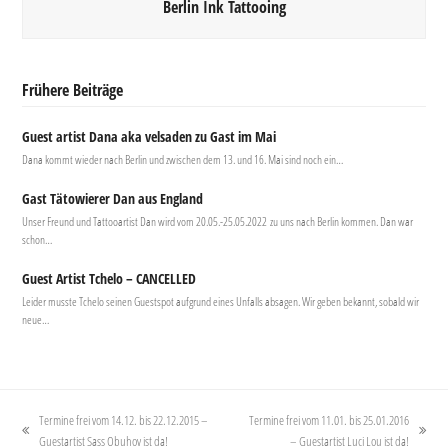
Berlin Ink Tattooing
Frühere Beiträge
Guest artist Dana aka velsaden zu Gast im Mai
Dana kommt wieder nach Berlin und zwischen dem 13. und 16. Mai sind noch ein…
Gast Tätowierer Dan aus England
Unser Freund und Tattooartist Dan wird vom 20.05.-25.05.2022 zu uns nach Berlin kommen. Dan war
schon…
Guest Artist Tchelo – CANCELLED
Leider musste Tchelo seinen Guestspot aufgrund eines Unfalls absagen. Wir geben bekannt, sobald wir
neue…
Termine frei vom 14.12. bis 22.12.2015 –
Termine frei vom 11.01. bis 25.01.2016
vorheriger
Nächster
Guestartist Sass Obuhov ist da!
– Guestartist Luci Lou ist da!