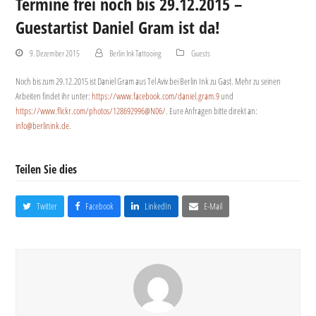
Termine frei noch bis 29.12.2015 –
Guestartist Daniel Gram ist da!
9. Dezember 2015
Berlin Ink Tattooing
Guests
Noch bis zum 29.12.2015 ist Daniel Gram aus Tel Aviv bei Berlin Ink zu Gast. Mehr zu seinen
Arbeiten findet ihr unter:
https://www.facebook.com/daniel.gram.9
und
https://www.flickr.com/photos/128692996@N06/
. Eure Anfragen bitte direkt an:
info@berlinink.de
.
Teilen Sie dies
Twitter
Facebook
LinkedIn
E-Mail